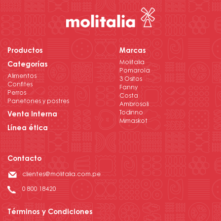
Productos
Marcas
Molitalia
Categorías
Pomarola
Alimentos
3 Ositos
Confites
Fanny
Perros
Costa
Panetones y postres
Ambrosoli
Todinno
Venta Interna
Mimaskot
Línea ética
Contacto
clientes@molitalia.com.pe
0 800 18420
Términos y Condiciones