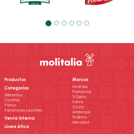
Productos
Marcas
Molitalia
Categorías
Pomarola
Alimentos
3 Ositos
Confites
Fanny
Perros
Costa
Panetones y postres
Ambrosoli
Todinno
Venta Interna
Mimaskot
Línea ética