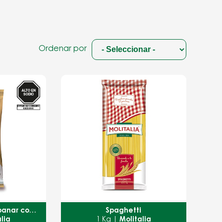
Ordenar por
Mezcla lista para Apanar con cereales andinos
Spaghetti
alia
1 Kg |
Molitalia