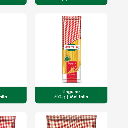
Linguine
alia
500 g |
Molitalia