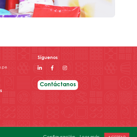
Síguenos
m.pe
Contáctanos
s