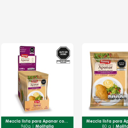
Mezcla lista para Apanar con cereales andinos
960g |
Molitalia
80 g |
Molit