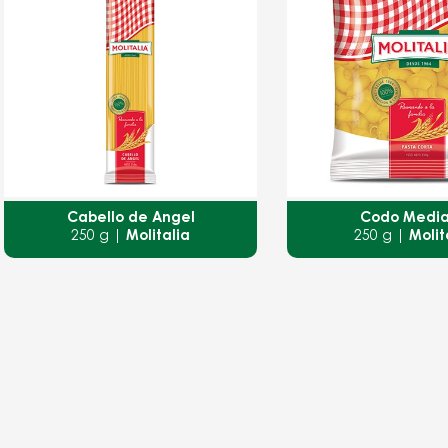
Cabello de Ángel
Codo Medi
250 g |
Molitalia
250 g |
Molit