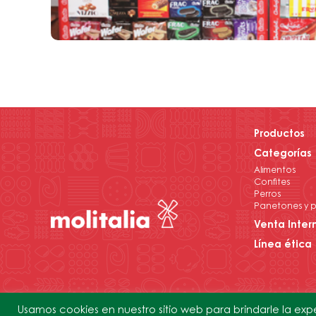
Productos
Categorías
Alimentos
Confites
Perros
Panetones y p
Venta Inter
Línea ética
Usamos cookies en nuestro sitio web para brindarle la exp