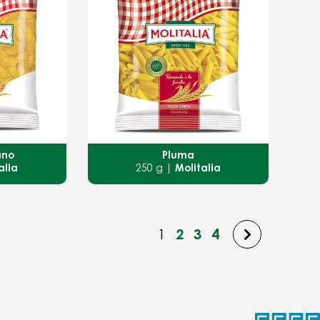
ano
Pluma
alia
250 g |
Molitalia
1
2
3
4