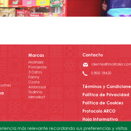
Contacto
Marcas
Molitalia
clientes@molitalia.co
Pomarola
3 Ositos
0 800 18420
Fanny
Costa
ostres
Términos y Condicione
Ambrosoli
Todinno
na
Política de Privacidad
Mimaskot
Política de Cookies
Protocolo ARCO
Hoja Informativa
eriencia más relevante recordando sus preferencias y visitas