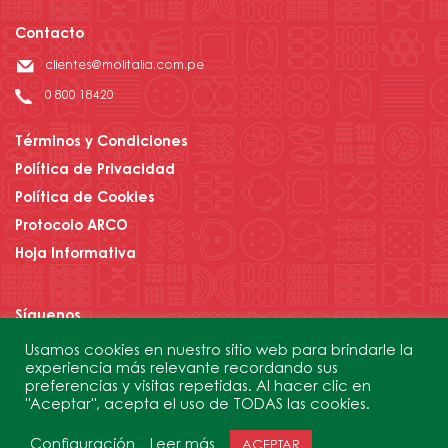
Contacto
clientes@molitalia.com.pe
0 800 18420
Términos y Condiciones
Política de Privacidad
Política de Cookies
Protocolo ARCO
Hoja Informativa
Síguenos
Usamos cookies en nuestro sitio web para brindarle la
experiencia más relevante recordando sus
preferencias y visitas repetidas. Al hacer clic en
Contáctanos
"Aceptar", acepta el uso de TODAS las cookies.
Configuración
Leer más
ACEPTAR