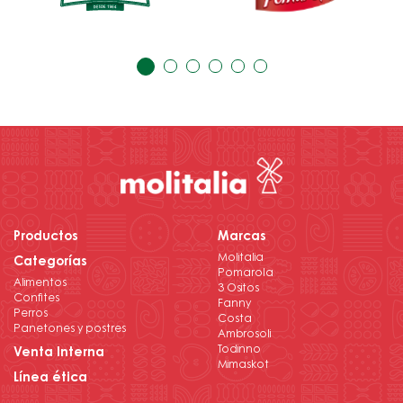
Productos
Marcas
Molitalia
Categorías
Pomarola
Alimentos
3 Ositos
Confites
Fanny
Perros
Costa
Panetones y postres
Ambrosoli
Todinno
Venta Interna
Mimaskot
Línea ética