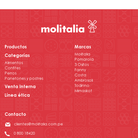
Productos
Marcas
Molitalia
Categorías
Pomarola
Alimentos
3 Ositos
Confites
Fanny
Perros
Costa
Panetones y postres
Ambrosoli
Todinno
Venta Interna
Mimaskot
Línea ética
Contacto
clientes@molitalia.com.pe
0 800 18420