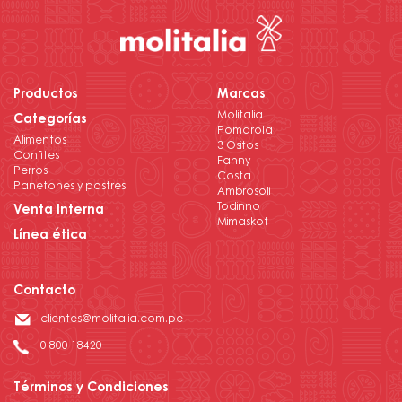
Productos
Marcas
Molitalia
Categorías
Pomarola
Alimentos
3 Ositos
Confites
Fanny
Perros
Costa
Panetones y postres
Ambrosoli
Todinno
Venta Interna
Mimaskot
Línea ética
Contacto
clientes@molitalia.com.pe
0 800 18420
Términos y Condiciones