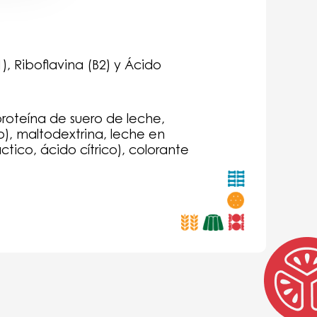
), Riboflavina (B2) y Ácido
roteína de suero de leche,
co), maltodextrina, leche en
tico, ácido cítrico), colorante