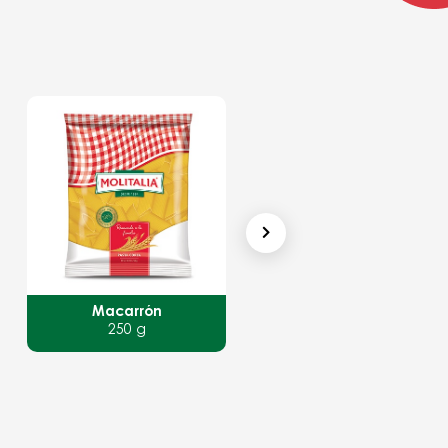
Macarrón
Pasta de Tomate
250 g
120 g