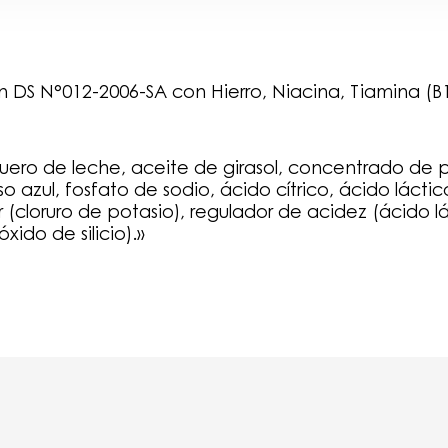
ún DS N°012-2006-SA con Hierro, Niacina, Tiamina (B1
uero de leche, aceite de girasol, concentrado de p
so azul, fosfato de sodio, ácido cítrico, ácido lácti
(cloruro de potasio), regulador de acidez (ácido lác
óxido de silicio).»