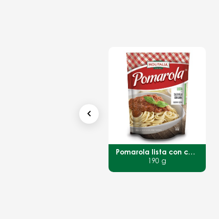
Avena Clásica
Pomarola lista con carne
60 g
190 g