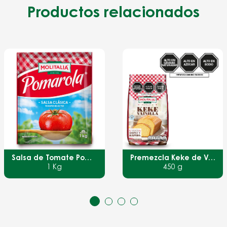
Productos relacionados
Salsa de Tomate Pomarola
Premezcla Keke de Vainilla
1 Kg
450 g