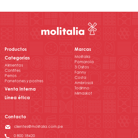
Productos
Marcas
Molitalia
Categorías
Pomarola
Alimentos
3 Ositos
Confites
Fanny
Perros
Costa
Panetones y postres
Ambrosoli
Todinno
Venta Interna
Mimaskot
Línea ética
Contacto
clientes@molitalia.com.pe
0 800 18420