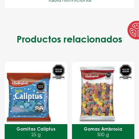
Tabla nutrinicional
Productos relacionados
Gomitas Caliptus
Gomas Ambrosía
25 g
500 g