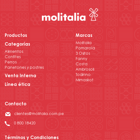
Productos
Marcas
Molitalia
Categorías
Pomarola
Alimentos
3 Ositos
Confites
Fanny
Perros
Costa
Panetones y postres
Ambrosoli
Todinno
Venta Interna
Mimaskot
Línea ética
Contacto
clientes@molitalia.com.pe
0 800 18420
Términos y Condiciones