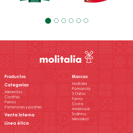
Productos
Marcas
Molitalia
Categorías
Pomarola
Alimentos
3 Ositos
Confites
Fanny
Perros
Costa
Panetones y postres
Ambrosoli
Todinno
Venta Interna
Mimaskot
Línea ética