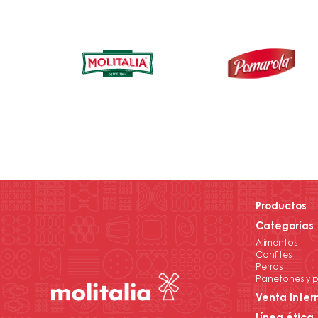
Productos
Categorías
Alimentos
Confites
Perros
Panetones y p
Venta Inter