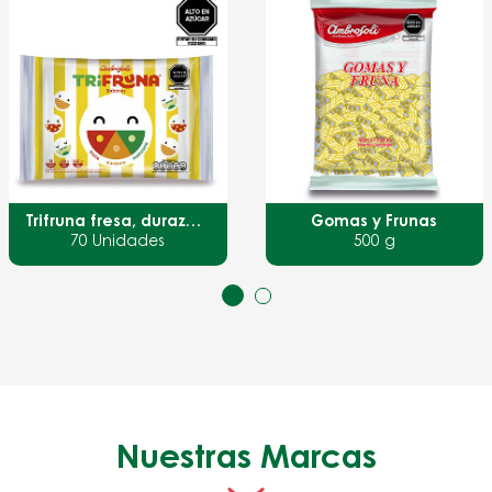
Trifruna fresa, durazno y manzana
Gomas y Frunas
70 Unidades
500 g
Nuestras Marcas