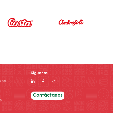
Síguenos
m.pe
Contáctanos
s