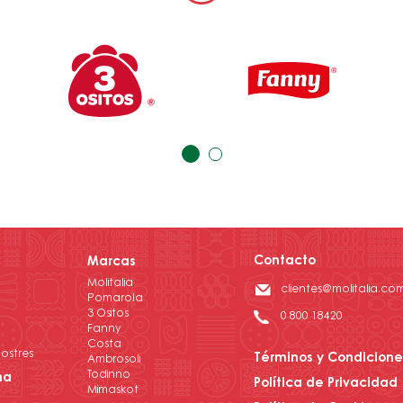
Contacto
Marcas
Molitalia
clientes@molitalia.co
Pomarola
3 Ositos
0 800 18420
Fanny
Costa
ostres
Términos y Condicione
Ambrosoli
Todinno
na
Política de Privacidad
Mimaskot