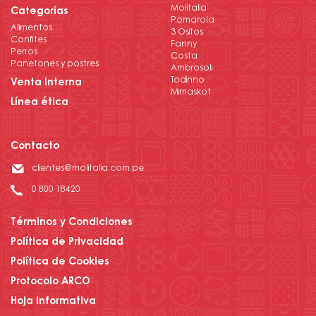
Molitalia
Categorías
Pomarola
Alimentos
3 Ositos
Confites
Fanny
Perros
Costa
Panetones y postres
Ambrosoli
Todinno
Venta Interna
Mimaskot
Línea ética
Contacto
clientes@molitalia.com.pe
0 800 18420
Términos y Condiciones
Política de Privacidad
Política de Cookies
Protocolo ARCO
Hoja Informativa