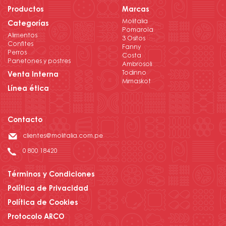
Productos
Marcas
Molitalia
Categorías
Pomarola
Alimentos
3 Ositos
Confites
Fanny
Perros
Costa
Panetones y postres
Ambrosoli
Todinno
Venta Interna
Mimaskot
Línea ética
Contacto
clientes@molitalia.com.pe
0 800 18420
Términos y Condiciones
Política de Privacidad
Política de Cookies
Protocolo ARCO