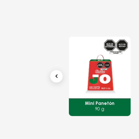
Mini Panetón
Panetón
90 g
Caja 900 g