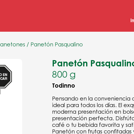
I
anetones
/
Panetón Pasqualino
Panetón Pasqualin
800 g
Todinno
Pensando en la conveniencia de
ideal para todos los días. El ex
moderna presentación en bolsa
presentación perfecta. Disfrút
café o tu bebida favorita y sa
Panetón con frutas confitadas 