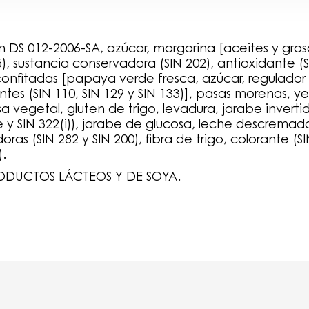
ún DS 012-2006-SA, azúcar, margarina [aceites y gras
), sustancia conservadora (SIN 202), antioxidante (SI
s confitadas [papaya verde fresca, azúcar, regulador
antes (SIN 110, SIN 129 y SIN 133)], pasas morenas,
 vegetal, gluten de trigo, levadura, jarabe inverti
e y SIN 322(i)), jarabe de glucosa, leche descremad
oras (SIN 282 y SIN 200), fibra de trigo, colorante (SIN
).
ODUCTOS LÁCTEOS Y DE SOYA.