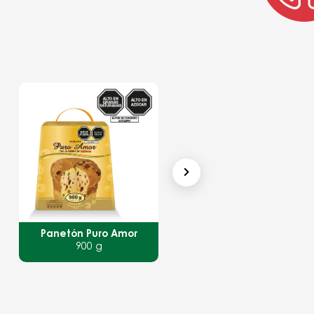
Panetón Todinno
Bizcocho Pandoro
Lata 1 Kg
700 g