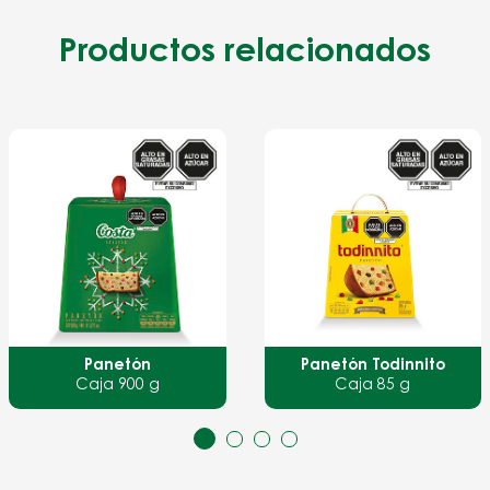
Productos relacionados
Panetón Todinnito
Panetón Puro Amor
Caja 85 g
900 g