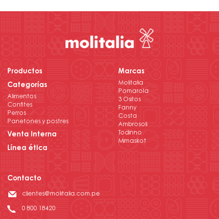
Productos
Marcas
Molitalia
Categorías
Pomarola
Alimentos
3 Ositos
Confites
Fanny
Perros
Costa
Panetones y postres
Ambrosoli
Todinno
Venta Interna
Mimaskot
Línea ética
Contacto
clientes@molitalia.com.pe
0 800 18420