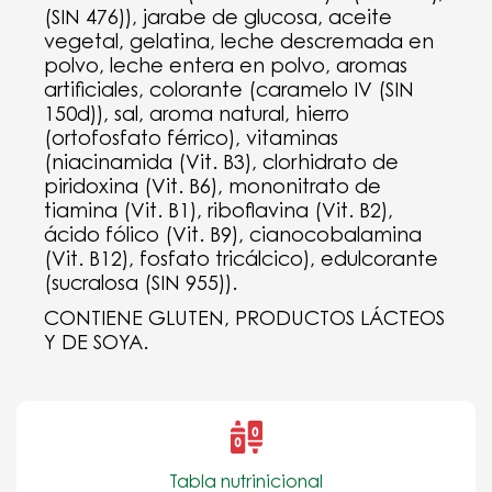
(SIN 476)), jarabe de glucosa, aceite
vegetal, gelatina, leche descremada en
polvo, leche entera en polvo, aromas
artificiales, colorante (caramelo IV (SIN
150d)), sal, aroma natural, hierro
(ortofosfato férrico), vitaminas
(niacinamida (Vit. B3), clorhidrato de
piridoxina (Vit. B6), mononitrato de
tiamina (Vit. B1), riboflavina (Vit. B2),
ácido fólico (Vit. B9), cianocobalamina
(Vit. B12), fosfato tricálcico), edulcorante
(sucralosa (SIN 955)).
CONTIENE GLUTEN, PRODUCTOS LÁCTEOS
Y DE SOYA.
Tabla nutrinicional