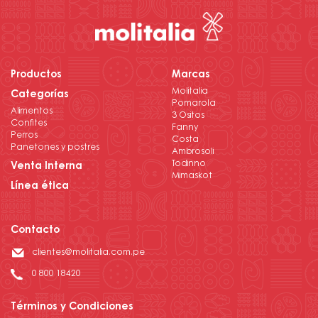
Productos
Marcas
Molitalia
Categorías
Pomarola
Alimentos
3 Ositos
Confites
Fanny
Perros
Costa
Panetones y postres
Ambrosoli
Todinno
Venta Interna
Mimaskot
Línea ética
Contacto
clientes@molitalia.com.pe
0 800 18420
Términos y Condiciones