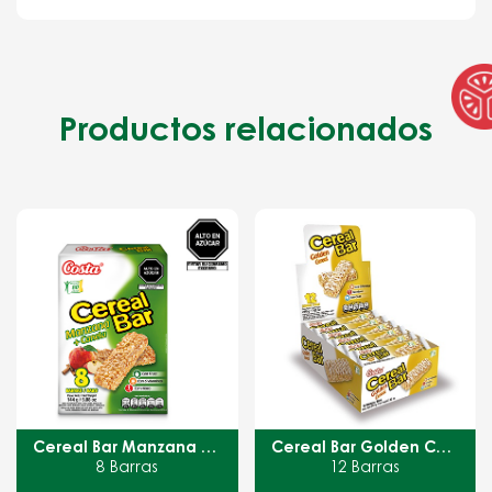
Productos relacionados
Cereal Bar Manzana + Canela
Cereal Bar Golden Cereal
Cereal Bar Chi
ras
12 Barras
18 g