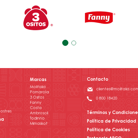
Contacto
Marcas
Molitalia
clientes@molitalia.co
Pomarola
3 Ositos
0 800 18420
Fanny
Costa
ostres
Términos y Condicione
Ambrosoli
Todinno
na
Política de Privacidad
Mimaskot
Política de Cookies