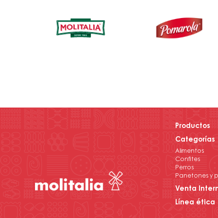
Productos
Categorías
Alimentos
Confites
Perros
Panetones y p
Venta Inter
Línea ética