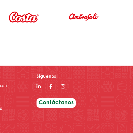
Síguenos
m.pe
Contáctanos
s