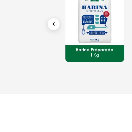
arar
Harina Preparada
Harina Sel
1 Kg
1 Kg